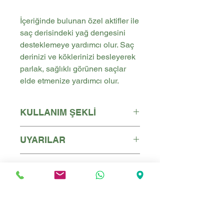
İçeriğinde bulunan özel aktifler ile
saç derisindeki yağ dengesini
desteklemeye yardımcı olur. Saç
derinizi ve köklerinizi besleyerek
parlak, sağlıklı görünen saçlar
elde etmenize yardımcı olur.
KULLANIM ŞEKLİ
Ürünü günde 1 defa temiz saç
UYARILAR
derisine nazikçe uygulayınız. 1
saat beklettikten sonra
Haricen kullanım içindir. Göz ile
İÇERİKLER
durulayınız.
temasından kaçınınız. Göz ile
teması halinde bol su ile
Ozonized Olive Oil, Olea
yıkayınız. Çocukların
Europaea Fruit Oil, Hydrogenated
ulaşamayacağı yerlerde oda
Castor Oil, Prunus Amygdalus
sıcaklığında ve kendi ambalajı
Dulcis Oil, Prunus Armeniaca