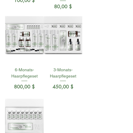
Preis
100,00 $
Preis
80,00 $
6-Monats-
3-Monats-
Haarpflegeset
Haarpflegeset
Preis
Preis
800,00 $
450,00 $