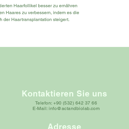
tierten Haarfollikel besser zu ernähren
en Haares zu verbessern, indem es die
 der Haartransplantation steigert.
Kontaktieren Sie uns
Telefon: +90 (532) 642 37 66
E-Mail:
info@actandbiolab.com
Adresse