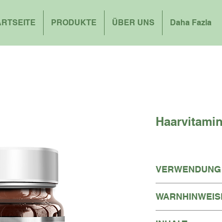
ARTSEITE
PRODUKTE
ÜBER UNS
Daha Fazla
Haarvitamin
VERWENDUNG
Es wird empfohlen, 
WARNHINWEIS
morgens und eine 
einzunehmen. Sie
Außerhalb der Rei