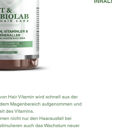
INHALT
oder mit Wasser ge
aufbewahren. Bei 
zusätzliche Behan
lagern. Die empfoh
Süßungsmittel: Mann
Haartransplantati
überschreiten. Kons
Cellulose, Vanille
Anwendung sollte 
während der Schwan
Brennnesselblattex
Haartransplantati
bei Erkrankungen
Härtemittel: Polyvi
(Vitamin C), Korea
Süßungsmittel: Xyli
Trennmittel: Calci
Monohydrat, Vitam
Menthol, Emulgator:
Biotin), Vitamin B6
Süßungsmittel: Suc
Pteroylmonoglutam
 von Hair Vitamin wird schnell aus der
Kaliumiodid
d dem Magenbereich aufgenommen und
eit des Vitamins.
men nicht nur den Haarausfall bei
stimulieren auch das Wachstum neuer